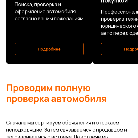
покупкой
Поиска, проверка и
оформление автомобиля
Профессионал
согласно вашим пожеланиям
проверка техн
юридического 
авто перед сд
Подробнее
Подро
Проводим полную
проверка автомобиля
Сначала мы сортируем объявления и отсекаем
неподходящие. Затем связываемся с продавцом и
договариваемся о встрече. На встрече мы